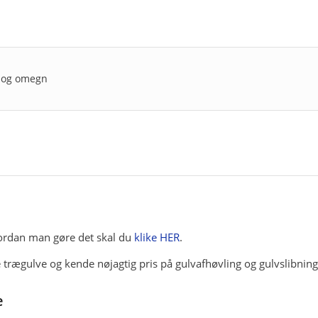
ge og omegn
hvordan man gøre det skal du
klike HER
.
 trægulve og kende nøjagtig pris på gulvafhøvling og gulvslibnin
e