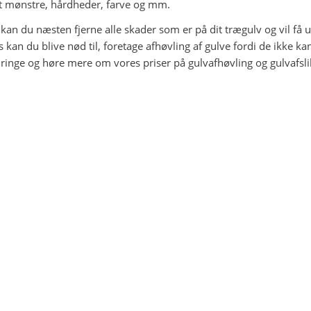
gt mønstre, hårdheder, farve og mm.
n du næsten fjerne alle skader som er på dit trægulv og vil få ut
 kan du blive nød til, foretage afhøvling af gulve fordi de ikke ka
 ringe og høre mere om vores priser på gulvafhøvling og gulvafsl