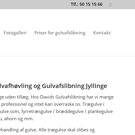
Tlf.: 50 15 15 66
Fotogalleri
Priser for gulvafslibning
Kontakt
ulvafhøvling og Gulvafslibning Jyllinge
dage uden tillæg. Hos Davids Gulvafslibning har vi mange
 professionel og intet kan overraske os. Trægulve i
er gulve som, fyrretræsgulve / bræddegulve / plankegulve
bau, ahorn og mm.
handling af gulve. Alle trægulve skal slibes og