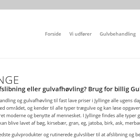
Forside
Vi udfører
Gulvbehandling
INGE
fslibning eller gulvafhøvling? Brug for billig G
ndling og gulvafhøvling til fast lave priser i Jyllinge alle ugens 
ved området, og kender til alle typer trægulve og kan løse opgaver
 været moderne og benytte af mennesket. I Jyllinge findes alle typ
an blive lavet af bøg, kirsebær, gran, eg, jatoba, birk, ask, mer
ste gulvprodukter og rutinerede gulvsliber til at afslibning og be