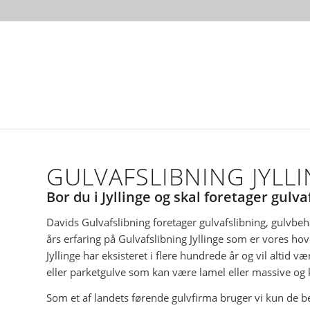
GULVAFSLIBNING JYLL
Bor du i Jyllinge og skal foretager gulva
Davids Gulvafslibning foretager gulvafslibning, gulvbeha
års erfaring på Gulvafslibning Jyllinge som er vores ho
Jyllinge har eksisteret i flere hundrede år og vil altid
eller parketgulve som kan være lamel eller massive og k
Som et af landets førende gulvfirma bruger vi kun de bed