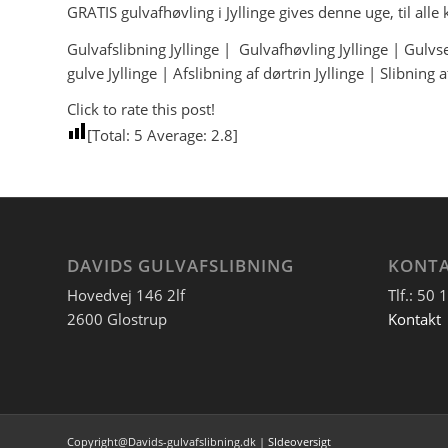
GRATIS gulvafhøvling i Jyllinge gives denne uge, til all
Gulvafslibning Jyllinge | Gulvafhøvling Jyllinge | Gulvser
gulve Jyllinge | Afslibning af dørtrin Jyllinge | Slibning
Click to rate this post!
[Total:
5
Average:
2.8
]
DAVIDS GULVAFSLIBNING
KONTA
Hovedvej 146 2lf
Tlf.: 50 
2600 Glostrup
Kontakt
Copyright@Davids-gulvafslibning.dk |
SIdeoversigt