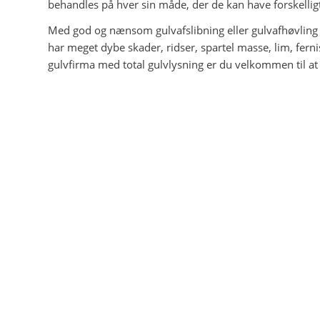
behandles på hver sin måde, der de kan have forskelli
Med god og nænsom gulvafslibning eller gulvafhøvling ka
har meget dybe skader, ridser, spartel masse, lim, fernis
gulvfirma med total gulvlysning er du velkommen til at