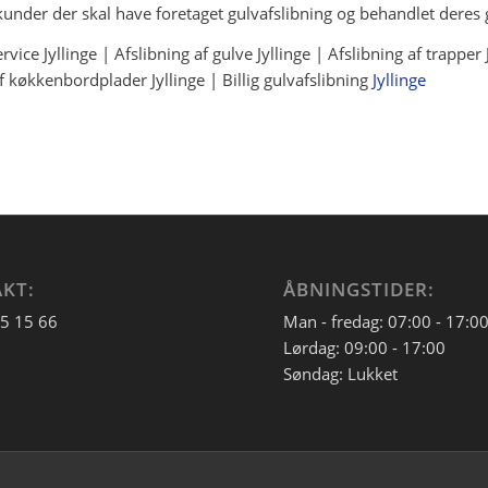
e kunder der skal have foretaget gulvafslibning og behandlet deres 
vice Jyllinge | Afslibning af gulve Jyllinge | Afslibning af trapper 
 af køkkenbordplader Jyllinge | Billig gulvafslibning
Jyllinge
KT:
ÅBNINGSTIDER:
15 15 66
Man - fredag: 07:00 - 17:0
Lørdag: 09:00 - 17:00
Søndag: Lukket