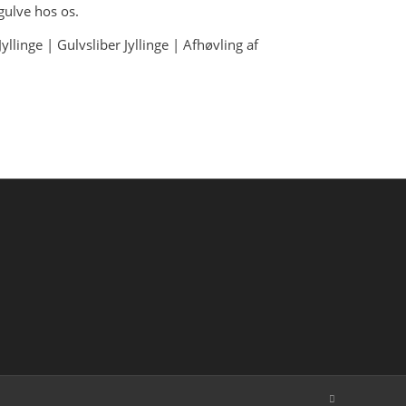
gulve hos os.
Jyllinge | Gulvsliber Jyllinge | Afhøvling af
0