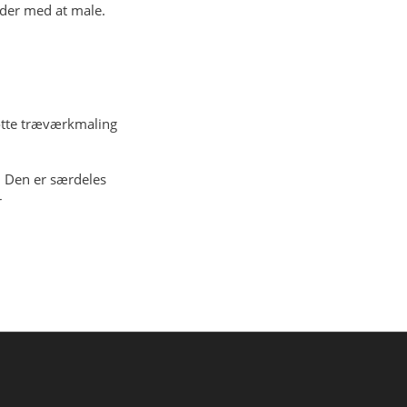
nder med at male.
cotte træværkmaling
. Den er særdeles
r