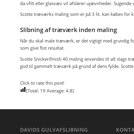
da vfilt eller glasvæv vil afslører ujævnheder. Sugend
Scotte træværks maling som er på 3 lit. kan købes for k
Slibning af træværk inden maling
Når du skal male træværk, er det vigtigt med grundig f
som give flot resultat.
Scotte Snickerifinish 40 maling anvendes til alt slags 
god til gammelt træværk på grund af dens fylde. Scotte k
Click to rate this post!
[Total:
19
Average:
4.8
]
DAVIDS GULVAFSLIBNING
KONTA