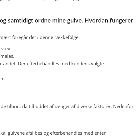
lig og samtidigt ordne mine gulve. Hvordan fungerer
imært foregår det i denne rækkefølge:
asvæv.
 males.
ller andet. Der efterbehandles med kundens valgte
.m.
ende tilbud, da tilbuddet afhænger af diverse faktorer. Nedenfor
skal gulvene afslibes og efterbehandles med enten