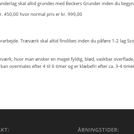
e underlag skal altid grundes med Beckers Grunder inden du begy
r. 450,00 hvor normal pris er kr. 999,00
orarbejde. Træværk skal altid finslibes inden du påføre 1-2 lag S
træværk, hvor man ønsker en meget fyldig, blød, vaskbar overflade
an overmales efter 4 til 6 timer og er klæbefri efter ca. 3-4 time
KT:
ÅBNINGSTIDER: