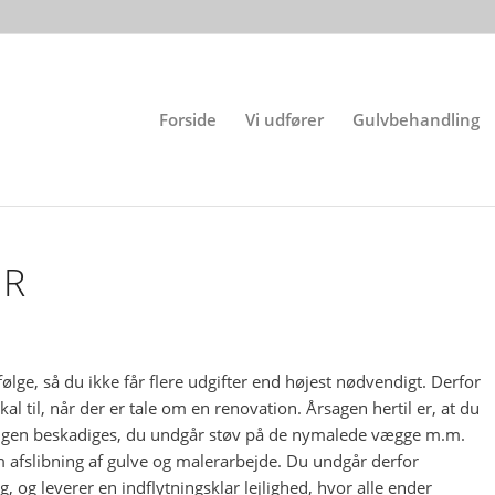
Forside
Vi udfører
Gulvbehandling
ER
efølge, så du ikke får flere udgifter end højest nødvendigt. Derfor
l til, når der er tale om en renovation. Årsagen hertil er, at du
ingen beskadiges, du undgår støv på de nymalede vægge m.m.
 om afslibning af gulve og malerarbejde. Du undgår derfor
, og leverer en indflytningsklar lejlighed, hvor alle ender