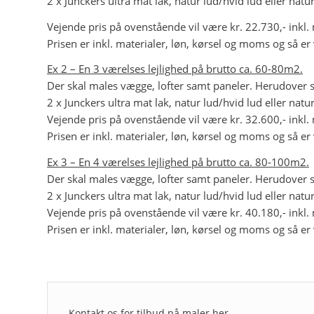
2 x Junckers ultra mat lak, natur lud/hvid lud eller natur
Vejende pris på ovenstående vil være kr. 22.730,- inkl
Prisen er inkl. materialer, løn, kørsel og moms og så er
Ex 2 – En 3 værelses lejlighed på brutto ca. 60-80m2.
Der skal males vægge, lofter samt paneler. Herudover 
2 x Junckers ultra mat lak, natur lud/hvid lud eller natur
Vejende pris på ovenstående vil være kr. 32.600,- inkl
Prisen er inkl. materialer, løn, kørsel og moms og så er
Ex 3 – En 4 værelses lejlighed på brutto ca. 80-100m2.
Der skal males vægge, lofter samt paneler. Herudover 
2 x Junckers ultra mat lak, natur lud/hvid lud eller natur
Vejende pris på ovenstående vil være kr. 40.180,- inkl
Prisen er inkl. materialer, løn, kørsel og moms og så er
Kontakt os for tilbud på maler her