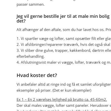
passer sammen.
Jeg vil gerne bestille jer til at male min bo
det?
Alt afhænger af den aftale, som du har lavet hos os. Pr
1. Vi spartler væge og lofter, samt opsætter filt eller gl
2. Vi afslibninger/reparerer træværk, hvis det også skal
3. Vi sliber dine gulve, trapper, køkkenbord, dørtrin e
efterbehandling.
4. Afslutningsvist maler vi vægge, lofter, træværk og m
Hvad koster det?
Vi anbefaler altid at ringe ind og få et samlet uforpligt
eksempler på priser. (Det er kun eksempler)
Ex 1 – En 2 værelses lejlighed på brutto ca. 45-60m2.
Der skal males vægge, lofter samt paneler. Herudover 