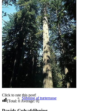
Afslibning af trapper
Afslibning af bordplade
Click to rate this post!
Slibning af træterrasse
[Total:
0
Average:
0
]
Davids Gulvafslibning