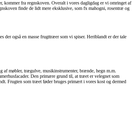
er, kommer fra regnskoven. Overalt i vores dagligdag er vi omringet af
 regnskoven finde de lidt mere eksklusive, som fx mahogni, rosentræ og
 der også en masse frugttræer som vi spiser. Heriblandt er der tale
lling af møbler, trægulve, musikinstrumenter, brænde, hegn m.m.
ommerhusfacader. Den primære grund til, at træet er velegnet som
ændt. Frugten som træet føder bruges primært i vores kost og dermed