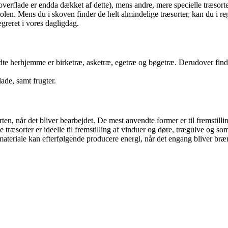
overflade er endda dækket af dette), mens andre, mere specielle træsort
dsstolen. Mens du i skoven finder de helt almindelige træsorter, kan du i
egreret i vores dagligdag.
dte herhjemme er birketræ, asketræ, egetræ og bøgetræ. Derudover findes
ade, samt frugter.
orten, når det bliver bearbejdet. De mest anvendte former er til fremsti
træsorter er ideelle til fremstilling af vinduer og døre, trægulve og s
materiale kan efterfølgende producere energi, når det engang bliver br