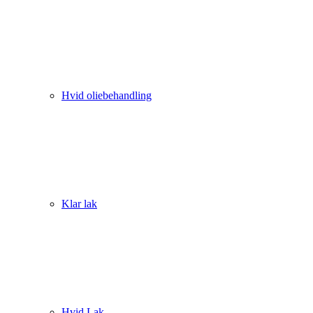
Hvid oliebehandling
Klar lak
Hvid Lak