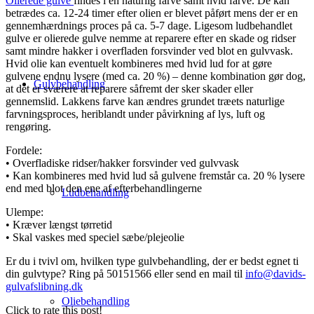
Olierede gulve
findes i en naturlig farve samt hvid farve. De kan
betrædes ca. 12-24 timer efter olien er blevet påført mens der er en
gennemhærdnings proces på ca. 5-7 dage. Ligesom ludbehandlet
gulve er olierede gulve nemme at reparere efter en skade og ridser
samt mindre hakker i overfladen forsvinder ved blot en gulvvask.
Hvid olie kan eventuelt kombineres med hvid lud for at gøre
gulvene endnu lysere (med ca. 20 %) – denne kombination gør dog,
Gulvbehandling
at det er sværere at reparere såfremt der sker skader eller
gennemslid. Lakkens farve kan ændres grundet træets naturlige
farvningsproces, heriblandt under påvirkning af lys, luft og
rengøring.
Fordele:
• Overfladiske ridser/hakker forsvinder ved gulvvask
• Kan kombineres med hvid lud så gulvene fremstår ca. 20 % lysere
end med blot den ene af efterbehandlingerne
Ludbehandling
Ulempe:
• Kræver længst tørretid
• Skal vaskes med speciel sæbe/plejeolie
Er du i tvivl om, hvilken type gulvbehandling, der er bedst egnet ti
din gulvtype? Ring på 50151566 eller send en mail til
info@davids-
gulvafslibning.dk
Oliebehandling
Click to rate this post!