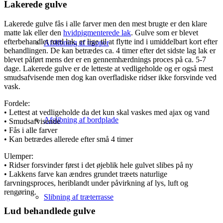
Lakerede gulve
Lakerede gulve fås i alle farver men den mest brugte er den klare
matte lak eller den
hvidpigmenterede lak
. Gulve som er blevet
efterbehandlet med lak, er lige til at flytte ind i umiddelbart kort efter
Afslibning af trapper
behandlingen. De kan betrædes ca. 4 timer efter det sidste lag lak er
blevet påført mens der er en gennemhærdnings proces på ca. 5-7
dage. Lakerede gulve er de letteste at vedligeholde og er også mest
smudsafvisende men dog kan overfladiske ridser ikke forsvinde ved
vask.
Fordele:
• Lettest at vedligeholde da det kun skal vaskes med ajax og vand
Afslibning af bordplade
• Smudsafvisende
• Fås i alle farver
• Kan betrædes allerede efter små 4 timer
Ulemper:
• Ridser forsvinder først i det øjeblik hele gulvet slibes på ny
• Lakkens farve kan ændres grundet træets naturlige
farvningsproces, heriblandt under påvirkning af lys, luft og
rengøring.
Slibning af træterrasse
Lud behandlede gulve