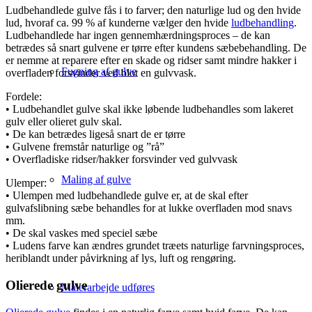
Ludbehandlede gulve fås i to farver; den naturlige lud og den hvide
lud, hvoraf ca. 99 % af kunderne vælger den hvide
ludbehandling
.
Ludbehandlede har ingen gennemhærdningsproces – de kan
betrædes så snart gulvene er tørre efter kundens sæbebehandling. De
er nemme at reparere efter en skade og ridser samt mindre hakker i
Fugning af gulve
overfladen forsvinder ved blot en gulvvask.
Fordele:
• Ludbehandlet gulve skal ikke løbende ludbehandles som lakeret
gulv eller olieret gulv skal.
• De kan betrædes ligeså snart de er tørre
• Gulvene fremstår naturlige og ”rå”
• Overfladiske ridser/hakker forsvinder ved gulvvask
Maling af gulve
Ulemper:
• Ulempen med ludbehandlede gulve er, at de skal efter
gulvafslibning sæbe behandles for at lukke overfladen mod snavs
mm.
• De skal vaskes med speciel sæbe
• Ludens farve kan ændres grundet træets naturlige farvningsproces,
heriblandt under påvirkning af lys, luft og rengøring.
Olierede gulve
Malerarbejde udføres