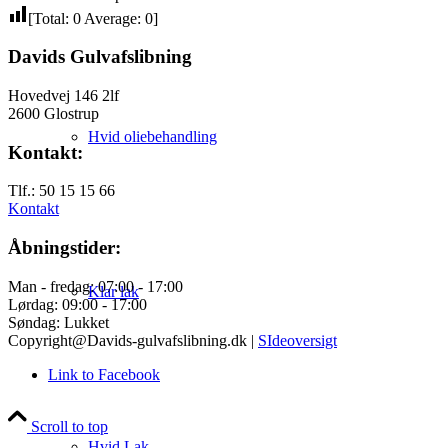
[Total:
0
Average:
0
]
Davids Gulvafslibning
Hovedvej 146 2lf
2600 Glostrup
Hvid oliebehandling
Kontakt:
Tlf.: 50 15 15 66
Kontakt
Åbningstider:
Man - fredag: 07:00 - 17:00
Klar lak
Lørdag: 09:00 - 17:00
Søndag: Lukket
Copyright@Davids-gulvafslibning.dk |
SIdeoversigt
Link to Facebook
Scroll to top
Hvid Lak