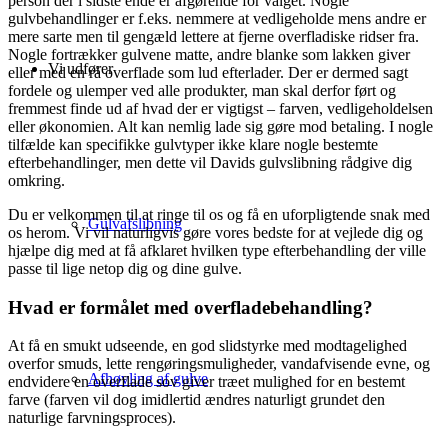
person der i sidste ende er afgørende for valget. Nogle
gulvbehandlinger er f.eks. nemmere at vedligeholde mens andre er
mere sarte men til gengæld lettere at fjerne overfladiske ridser fra.
Nogle fortrækker gulvene matte, andre blanke som lakken giver
Vi udfører
eller med en rå overflade som lud efterlader. Der er dermed sagt
fordele og ulemper ved alle produkter, man skal derfor ført og
fremmest finde ud af hvad der er vigtigst – farven, vedligeholdelsen
eller økonomien. Alt kan nemlig lade sig gøre mod betaling. I nogle
tilfælde kan specifikke gulvtyper ikke klare nogle bestemte
efterbehandlinger, men dette vil Davids gulvslibning rådgive dig
omkring.
Du er velkommen til at ringe til os og få en uforpligtende snak med
Gulvafslibning
os herom. Vi vil naturligvis gøre vores bedste for at vejlede dig og
hjælpe dig med at få afklaret hvilken type efterbehandling der ville
passe til lige netop dig og dine gulve.
Hvad er formålet med overfladebehandling?
At få en smukt udseende, en god slidstyrke med modtagelighed
overfor smuds, lette rengøringsmuligheder, vandafvisende evne, og
Afhøvling af gulve
endvidere en overflade sov giver træet mulighed for en bestemt
farve (farven vil dog imidlertid ændres naturligt grundet den
naturlige farvningsproces).