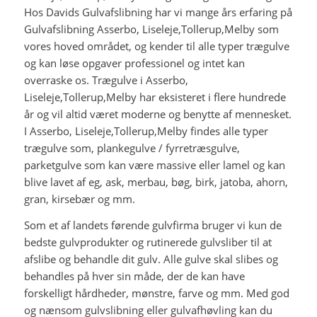
Hos Davids Gulvafslibning har vi mange års erfaring på
Gulvafslibning Asserbo, Liseleje,Tollerup,Melby som
vores hoved området, og kender til alle typer trægulve
og kan løse opgaver professionel og intet kan
overraske os. Trægulve i Asserbo,
Liseleje,Tollerup,Melby har eksisteret i flere hundrede
år og vil altid været moderne og benytte af mennesket.
I Asserbo, Liseleje,Tollerup,Melby findes alle typer
trægulve som, plankegulve / fyrretræsgulve,
parketgulve som kan være massive eller lamel og kan
blive lavet af eg, ask, merbau, bøg, birk, jatoba, ahorn,
gran, kirsebær og mm.
Som et af landets førende gulvfirma bruger vi kun de
bedste gulvprodukter og rutinerede gulvsliber til at
afslibe og behandle dit gulv. Alle gulve skal slibes og
behandles på hver sin måde, der de kan have
forskelligt hårdheder, mønstre, farve og mm. Med god
og nænsom gulvslibning eller gulvafhøvling kan du