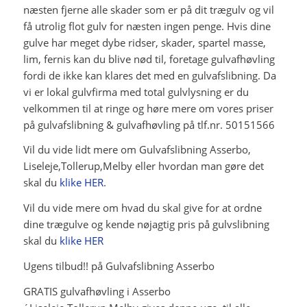
næsten fjerne alle skader som er på dit trægulv og vil
få utrolig flot gulv for næsten ingen penge. Hvis dine
gulve har meget dybe ridser, skader, spartel masse,
lim, fernis kan du blive nød til, foretage gulvafhøvling
fordi de ikke kan klares det med en gulvafslibning. Da
vi er lokal gulvfirma med total gulvlysning er du
velkommen til at ringe og høre mere om vores priser
på gulvafslibning & gulvafhøvling på tlf.nr. 50151566
Vil du vide lidt mere om Gulvafslibning Asserbo,
Liseleje,Tollerup,Melby eller hvordan man gøre det
skal du
klike HER
.
Vil du vide mere om hvad du skal give for at ordne
dine trægulve og kende nøjagtig pris på gulvslibning
skal du
klike HER
Ugens tilbud!! på Gulvafslibning Asserbo
GRATIS gulvafhøvling i Asserbo