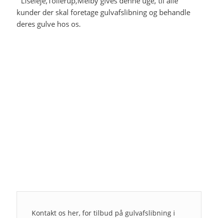
´Liseleje,Tollerup,Melby gives denne uge, til alle
kunder der skal foretage gulvafslibning og behandle
deres gulve hos os.
Kontakt os her, for tilbud på gulvafslibning i